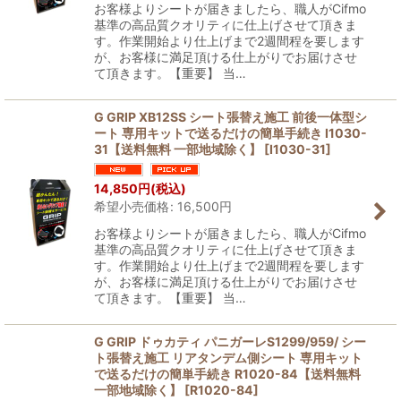
お客様よりシートが届きましたら、職人がCifmo
基準の高品質クオリティに仕上げさせて頂きま
す。作業開始より仕上げまで2週間程を要します
が、お客様に満足頂ける仕上がりでお届けさせ
て頂きます。【重要】 当…
G GRIP XB12SS シート張替え施工 前後一体型シ
ート 専用キットで送るだけの簡単手続き I1030-
31【送料無料 一部地域除く】
[
I1030-31
]
14,850
円
(税込)
希望小売価格
:
16,500
円
お客様よりシートが届きましたら、職人がCifmo
基準の高品質クオリティに仕上げさせて頂きま
す。作業開始より仕上げまで2週間程を要します
が、お客様に満足頂ける仕上がりでお届けさせ
て頂きます。【重要】 当…
G GRIP ドゥカティ パニガーレS1299/959/ シー
ト張替え施工 リアタンデム側シート 専用キット
で送るだけの簡単手続き R1020-84【送料無料
一部地域除く】
[
R1020-84
]