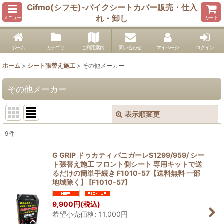
Cifmo(シフモ)-バイクシートカバー販売・仕入
れ・卸し
メニュー
カート
ホーム
カテゴリ
ご利用案内
問い合わせ
マイページ
ログイン
ホーム
>
シート張替え施工
>
その他メーカー
その他メーカー
表示順変更
閉じる
9
件
表示数
:
G GRIP ドゥカティ パニガーレS1299/959/ シー
ト張替え施工 フロント側シート 専用キットで送
並び順
:
るだけの簡単手続き F1010-57【送料無料 一部
地域除く】
[
F1010-57
]
絞り込む
9,900
円
(税込)
希望小売価格
:
11,000
円