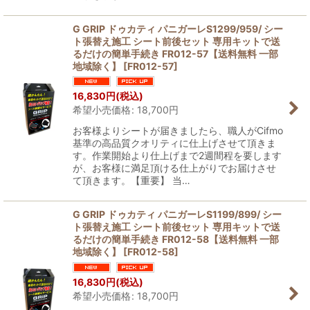
G GRIP ドゥカティ パニガーレS1299/959/ シー
ト張替え施工 シート前後セット 専用キットで送
るだけの簡単手続き FR012-57【送料無料 一部
地域除く】
[
FR012-57
]
16,830
円
(税込)
希望小売価格
:
18,700
円
お客様よりシートが届きましたら、職人がCifmo
基準の高品質クオリティに仕上げさせて頂きま
す。作業開始より仕上げまで2週間程を要します
が、お客様に満足頂ける仕上がりでお届けさせ
て頂きます。【重要】 当…
G GRIP ドゥカティ パニガーレS1199/899/ シー
ト張替え施工 シート前後セット 専用キットで送
るだけの簡単手続き FR012-58【送料無料 一部
地域除く】
[
FR012-58
]
16,830
円
(税込)
希望小売価格
:
18,700
円