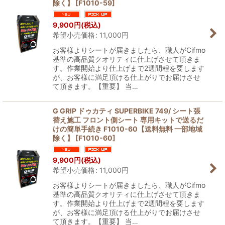
除く】
[
F1010-59
]
9,900
円
(税込)
希望小売価格
:
11,000
円
お客様よりシートが届きましたら、職人がCifmo
基準の高品質クオリティに仕上げさせて頂きま
す。作業開始より仕上げまで2週間程を要します
が、お客様に満足頂ける仕上がりでお届けさせ
て頂きます。【重要】 当…
G GRIP ドゥカティ SUPERBIKE 749/ シート張
替え施工 フロント側シート 専用キットで送るだ
けの簡単手続き F1010-60【送料無料 一部地域
除く】
[
F1010-60
]
9,900
円
(税込)
希望小売価格
:
11,000
円
お客様よりシートが届きましたら、職人がCifmo
基準の高品質クオリティに仕上げさせて頂きま
す。作業開始より仕上げまで2週間程を要します
が、お客様に満足頂ける仕上がりでお届けさせ
て頂きます。【重要】 当…