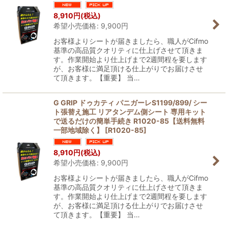
8,910
円
(税込)
希望小売価格
:
9,900
円
お客様よりシートが届きましたら、職人がCifmo
基準の高品質クオリティに仕上げさせて頂きま
す。作業開始より仕上げまで2週間程を要します
が、お客様に満足頂ける仕上がりでお届けさせ
て頂きます。【重要】 当…
G GRIP ドゥカティ パニガーレS1199/899/ シー
ト張替え施工 リアタンデム側シート 専用キット
で送るだけの簡単手続き R1020-85【送料無料
一部地域除く】
[
R1020-85
]
8,910
円
(税込)
希望小売価格
:
9,900
円
お客様よりシートが届きましたら、職人がCifmo
基準の高品質クオリティに仕上げさせて頂きま
す。作業開始より仕上げまで2週間程を要します
が、お客様に満足頂ける仕上がりでお届けさせ
て頂きます。【重要】 当…