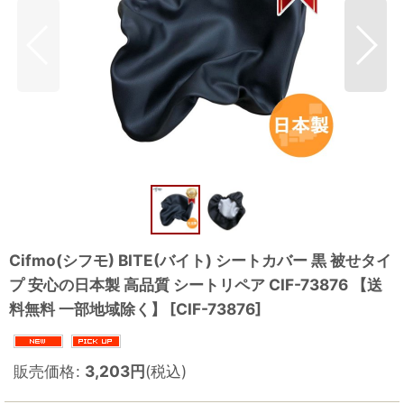
Cifmo(シフモ) BITE(バイト) シートカバー 黒 被せタイ
プ 安心の日本製 高品質 シートリペア CIF-73876 【送
料無料 一部地域除く】
[
CIF-73876
]
販売価格
:
3,203
円
(税込)