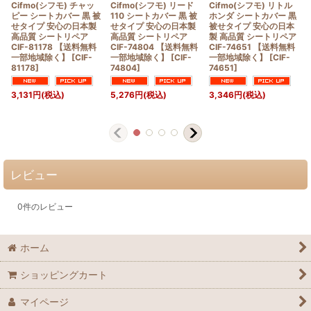
Cifmo(シフモ) チャッ
Cifmo(シフモ) リード
Cifmo(シフモ) リトル
ピー シートカバー 黒 被
110 シートカバー 黒 被
ホンダ シートカバー 黒
せタイプ 安心の日本製
せタイプ 安心の日本製
被せタイプ 安心の日本
高品質 シートリペア
高品質 シートリペア
製 高品質 シートリペア
CIF-81178 【送料無料
CIF-74804 【送料無料
CIF-74651 【送料無料
一部地域除く】
[
CIF-
一部地域除く】
[
CIF-
一部地域除く】
[
CIF-
81178
]
74804
]
74651
]
3,131
円
(税込)
5,276
円
(税込)
3,346
円
(税込)
レビュー
0
件のレビュー
ホーム
ショッピングカート
マイページ