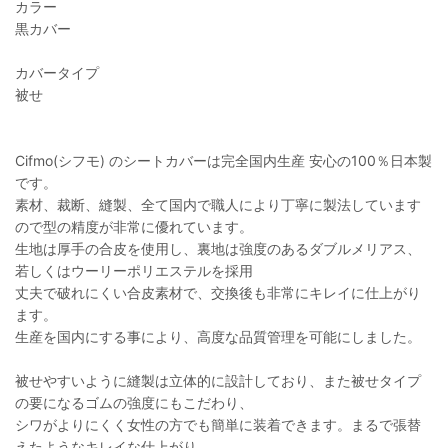
カラー
黒カバー
カバータイプ
被せ
Cifmo(シフモ) のシートカバーは完全国内生産 安心の100％日本製
です。
素材、裁断、縫製、全て国内で職人により丁寧に製法しています
ので型の精度が非常に優れています。
生地は厚手の合皮を使用し、裏地は強度のあるダブルメリアス、
若しくはウーリーポリエステルを採用
丈夫で破れにくい合皮素材で、交換後も非常にキレイに仕上がり
ます。
生産を国内にする事により、高度な品質管理を可能にしました。
被せやすいように縫製は立体的に設計しており、また被せタイプ
の要になるゴムの強度にもこだわり、
シワがよりにくく女性の方でも簡単に装着できます。まるで張替
えたようなキレイな仕上がり。