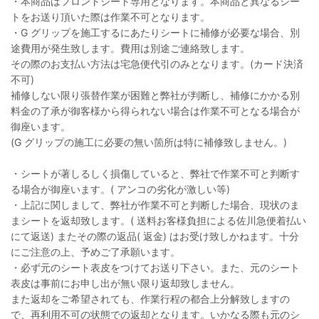
・本商品はフロントシート専用となります。本商品と異なるシー
トをお送り頂いた際は作業不可となります。
・G グリップを施工するにあたりシートに補修が必要な場合、別
途費用が発生致します。費用は別途ご連絡致します。
その際のお支払い方法は宅急便代引のみとなります。(カード決済
不可)
補修しない限り張替作業が困難と弊社が判断し、補修にかかる別
料金の了承が御客様から得られない場合は作業不可となる場合が
御座います。
(G グリップの施工に必要の無い箇所は特に補修致しません。)
・シートが著しるしく損傷していると、弊社で作業不可と判断す
る場合が御座います。( アンコの劣化が激しい等)
・上記に関しまして、弊社が作業不可と判断した場合、現状のま
まシートを返却致します。( 送料お客様負担による佐川急便着払い
にて返送) またその際の返品( 返金) はお受け致しかねます。十分
にご注意の上、予めご了承願います。
・必ず元のシート表皮をつけてお送り下さい。また、元のシート
表皮は事前にお申し出が無い限り返却致しません。
また返却をご希望されても、作業行程の都合上分解致しますの
で、再利用不可の状態での返却となります。いかなる際も元のシ