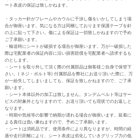
ート表皮の保証は致しかねます。
・タッカー針がフレームやカウルに干渉し傷をいかしてしまう場
合が御座います。気になる方は同梱しております保護テープを針
の上に貼って下さい。傷による保証は一切致しかねますので予め
ご了承願います。
・輸送時にシートが破損する場合が御座います。万が一破損した
際は宅配業者の保証内容に沿い損害賠償を宅配業者へ請求するも
のとします。
・シートを取り外して頂く際の付属部品は御客様ご自身で保管下
さい。( ネジ・ボルト等) 付属部品を弊社にお送り頂いた際に、万
が一紛失してしまいましても、保証を致しかねますので、ご了承
願います。
・シート本体以外の加工は致しません。タンデムベルト等はサー
ビスの対象外となりますので、お送り頂いても現状でのお返しと
なります。
・時期や気候等の影響で納期が遅れる場合が御座います。延着に
よる責任は負い兼ねますので、予めご了承願います。
・シートは消耗品です。使用条件により異なりますが、時間の経
過や走行距離により、シート表皮は劣化していきグリップ力の低