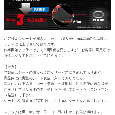
お客様よりシートが届きましたら、職人がCifmo基準の高品質クオ
リティに仕上げさせて頂きます。
作業開始より仕上げまで2週間程を要しますが、お客様に満足頂け
る仕上がりでお届けさせて頂きます。
【重要】
当製品はシートの張り替え迄がサービスに含まれております。
商品内には実際のシート表皮は入っておりません。
商品内には申込書、シート発送用の緩衝材、佐川急便の送り状が
同梱されておりますので、それらを用いてシートをグロンドマン
へ発送して下さい。
シートの張替え施工完了後に、お手元にシートをお返しします。
ステッチは黒、赤、青、黄、白、緑の中からお選び頂けます。