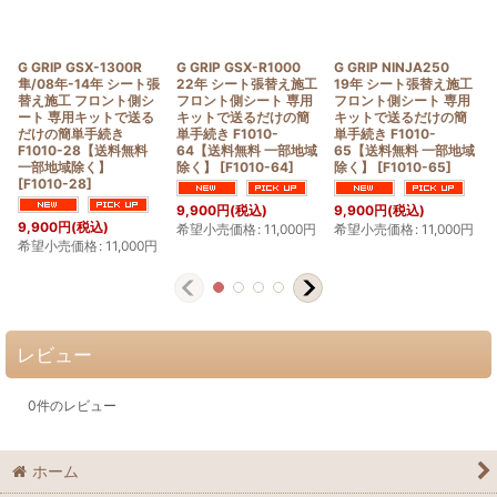
G GRIP GSX-1300R
G GRIP GSX-R1000
G GRIP NINJA250
隼/08年-14年 シート張
22年 シート張替え施工
19年 シート張替え施工
替え施工 フロント側シ
フロント側シート 専用
フロント側シート 専用
ート 専用キットで送る
キットで送るだけの簡
キットで送るだけの簡
だけの簡単手続き
単手続き F1010-
単手続き F1010-
F1010-28【送料無料
64【送料無料 一部地域
65【送料無料 一部地域
一部地域除く】
除く】
[
F1010-64
]
除く】
[
F1010-65
]
[
F1010-28
]
9,900
円
(税込)
9,900
円
(税込)
9,900
円
(税込)
希望小売価格
:
11,000
円
希望小売価格
:
11,000
円
希望小売価格
:
11,000
円
レビュー
0
件のレビュー
ホーム