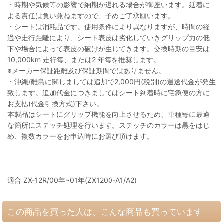
・時期や気候等の影響で納期が遅れる場合が御座います。延着に
よる責任は負い兼ねますので、予めご了承願います。
・シートは消耗品です。使用条件により異なりますが、時間の経
過や走行距離により、シート表皮は劣化していきグリップ力の低
下や場合によって表皮の破けが生じてきます。交換時期の目安は
10,000km 走行毎、または2 年毎を推奨します。
※メーカー保証距離及び保証期間ではありません。
・沖縄/離島に関しましては追加で2,000円(税別)の運送代金が発生
致します。追加代金につきましてはシート到着時に宅急便の方に
お支払(代金引換方式)下さい。
本製品はシートにグリップ機能を向上させるため、車種毎に最適
な箇所にステッチ処理を行います。ステッチのカラーは黒をはじ
め、複数カラーをお申込時にお選び頂けます。
適合 ZX-12R/00年~01年(ZX1200-A1/A2)
この商品を買った人は、こんな商品も買っています