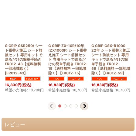
G GRIP GSR250/ シー
G GRIP ZX-10R/10年
G GRIP GSX-R1000
ト張替え施工 シート前
(ZX1000F) シート張替
22年 シート張替え施工
後セット 専用キットで
え施工 シート前後セッ
シート前後セット 専用
送るだけの簡単手続き
ト 専用キットで送るだ
キットで送るだけの簡
FR012-43【送料無料
けの簡単手続き FR012-
単手続き FR012-
一部地域除く】
15【送料無料 一部地域
59【送料無料 一部地域
[
FR012-43
]
除く】
[
FR012-15
]
除く】
[
FR012-59
]
16,830
円
(税込)
16,830
円
(税込)
16,830
円
(税込)
希望小売価格
:
18,700
円
希望小売価格
:
18,700
円
希望小売価格
:
18,700
円
レビュー