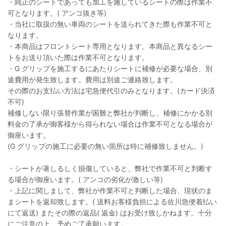
・純正のシートであっても加工を施しているシートの際は作業不
可となります。( アンコ抜き等)
・当社に取扱の無い車両のシートを送られてきた際も作業不可と
なります。
・本商品はフロントシート専用となります。本商品と異なるシー
トをお送り頂いた際は作業不可となります。
・G グリップを施工するにあたりシートに補修が必要な場合、別
途費用が発生致します。費用は別途ご連絡致します。
その際のお支払い方法は宅急便代引のみとなります。(カード決済
不可)
補修しない限り張替作業が困難と弊社が判断し、補修にかかる別
料金の了承が御客様から得られない場合は作業不可となる場合が
御座います。
(G グリップの施工に必要の無い箇所は特に補修致しません。)
・シートが著しるしく損傷していると、弊社で作業不可と判断す
る場合が御座います。( アンコの劣化が激しい等)
・上記に関しまして、弊社が作業不可と判断した場合、現状のま
まシートを返却致します。( 送料お客様負担による佐川急便着払い
にて返送) またその際の返品( 返金) はお受け致しかねます。十分
にご注意の上、予めご了承願います。