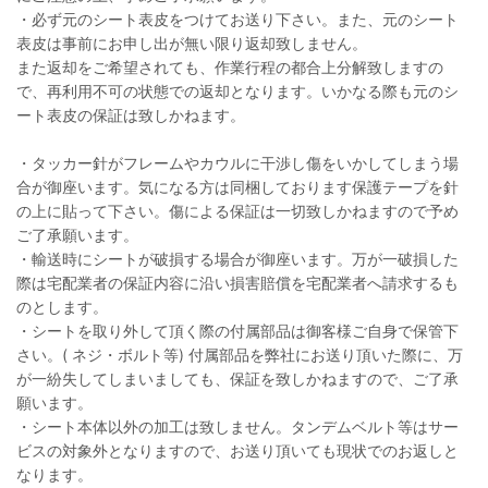
・必ず元のシート表皮をつけてお送り下さい。また、元のシート
表皮は事前にお申し出が無い限り返却致しません。
また返却をご希望されても、作業行程の都合上分解致しますの
で、再利用不可の状態での返却となります。いかなる際も元のシ
ート表皮の保証は致しかねます。
・タッカー針がフレームやカウルに干渉し傷をいかしてしまう場
合が御座います。気になる方は同梱しております保護テープを針
の上に貼って下さい。傷による保証は一切致しかねますので予め
ご了承願います。
・輸送時にシートが破損する場合が御座います。万が一破損した
際は宅配業者の保証内容に沿い損害賠償を宅配業者へ請求するも
のとします。
・シートを取り外して頂く際の付属部品は御客様ご自身で保管下
さい。( ネジ・ボルト等) 付属部品を弊社にお送り頂いた際に、万
が一紛失してしまいましても、保証を致しかねますので、ご了承
願います。
・シート本体以外の加工は致しません。タンデムベルト等はサー
ビスの対象外となりますので、お送り頂いても現状でのお返しと
なります。