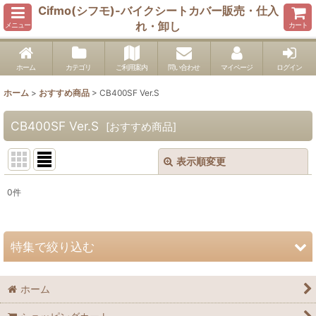
Cifmo(シフモ)-バイクシートカバー販売・仕入
れ・卸し
メニュー
カート
ホーム
カテゴリ
ご利用案内
問い合わせ
マイページ
ログイン
ホーム
>
おすすめ商品
>
CB400SF Ver.S
CB400SF Ver.S
[
おすすめ商品
]
表示順変更
閉じる
0
件
表示数
:
並び順
:
特集で絞り込む
絞り込む
1400GTR
ホーム
Concours14