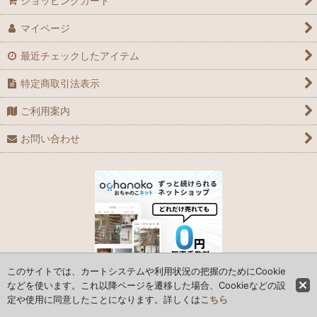
ショッピングカート
マイページ
GPZ900R
最近チェックしたアイテム
MEGURO K3
特定商取引法表示
Ninja H2
ご利用案内
Ninja ZX-10R
お問い合わせ
Ninja ZX-10R SE
Ninja ZX-10RR
Ninja ZX-14
Ninja ZX-12R
このサイトでは、カートシステムや利用状況の把握のためにCookie
Ninja ZX-14R
などを使います。これ以降ページを遷移した場合、Cookieなどの設
定や使用に同意したことになります。詳しくは
こちら
© 2006 Parts Box System Japan Co., Ltd.
Ninja ZX-9R