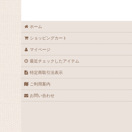
GPZ900R
MEGURO K3
ホーム
Ninja H2
ショッピングカート
Ninja ZX-10R
マイページ
最近チェックしたアイテム
Ninja ZX-10R SE
特定商取引法表示
Ninja ZX-10RR
ご利用案内
Ninja ZX-14
お問い合わせ
Ninja ZX-12R
Ninja ZX-14R
Ninja ZX-9R