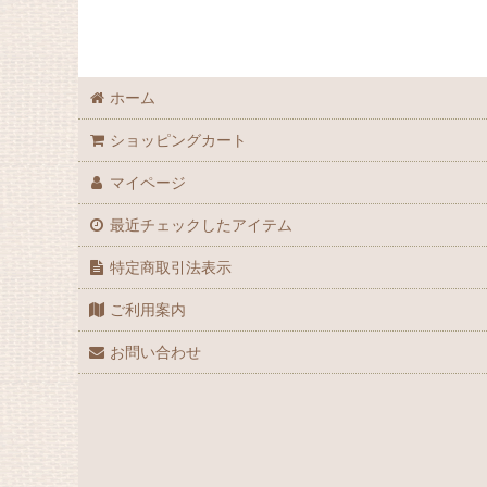
GPZ900R
MEGURO K3
ホーム
Ninja H2
ショッピングカート
Ninja ZX-10R
マイページ
最近チェックしたアイテム
Ninja ZX-10R SE
特定商取引法表示
Ninja ZX-10RR
ご利用案内
Ninja ZX-14
お問い合わせ
Ninja ZX-12R
Ninja ZX-14R
Ninja ZX-9R