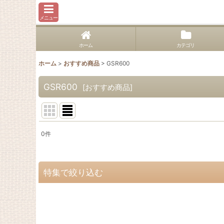
メニュー
ホーム
カテゴリ
ホーム
>
おすすめ商品
>
GSR600
GSR600
[
おすすめ商品
]
0
件
表示数
:
並び順
:
特集で絞り込む
1400GTR
Concours14