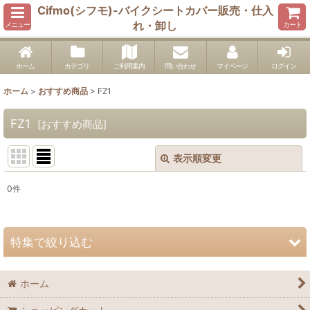
Cifmo(シフモ)-バイクシートカバー販売・仕入
れ・卸し
メニュー
カート
ホーム
カテゴリ
ご利用案内
問い合わせ
マイページ
ログイン
ホーム
>
おすすめ商品
>
FZ1
FZ1
[
おすすめ商品
]
表示順変更
閉じる
0
件
表示数
:
並び順
:
特集で絞り込む
絞り込む
1400GTR
ホーム
Concours14