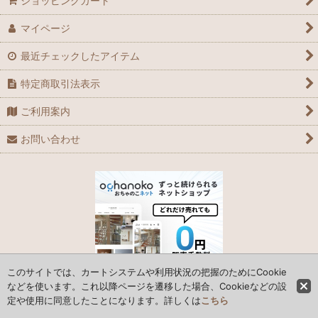
ショッピングカート
マイページ
GPZ900R
最近チェックしたアイテム
MEGURO K3
特定商取引法表示
Ninja H2
ご利用案内
Ninja ZX-10R
お問い合わせ
Ninja ZX-10R SE
Ninja ZX-10RR
Ninja ZX-14
Ninja ZX-12R
このサイトでは、カートシステムや利用状況の把握のためにCookie
Ninja ZX-14R
などを使います。これ以降ページを遷移した場合、Cookieなどの設
定や使用に同意したことになります。詳しくは
こちら
© 2006 Parts Box System Japan Co., Ltd.
Ninja ZX-9R