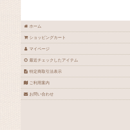
GPZ900R
MEGURO K3
ホーム
Ninja H2
ショッピングカート
Ninja ZX-10R
マイページ
最近チェックしたアイテム
Ninja ZX-10R SE
特定商取引法表示
Ninja ZX-10RR
ご利用案内
Ninja ZX-14
お問い合わせ
Ninja ZX-12R
Ninja ZX-14R
Ninja ZX-9R