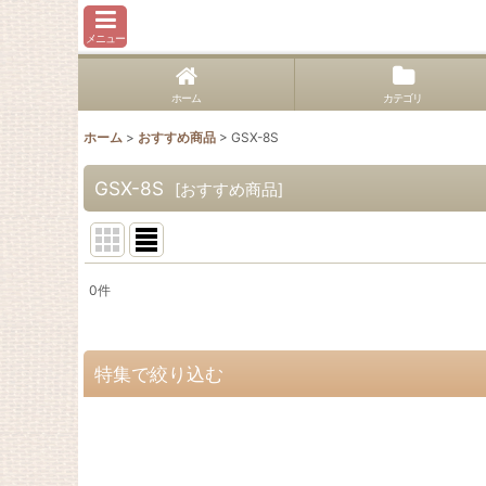
メニュー
ホーム
カテゴリ
ホーム
>
おすすめ商品
>
GSX-8S
GSX-8S
[
おすすめ商品
]
0
件
表示数
:
並び順
:
特集で絞り込む
1400GTR
Concours14