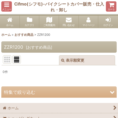
Cifmo(シフモ)-バイクシートカバー販売・仕入
れ・卸し
メニュー
カート
ホーム
カテゴリ
ご利用案内
問い合わせ
マイページ
ログイン
ホーム
>
おすすめ商品
>
ZZR1200
ZZR1200
[
おすすめ商品
]
表示順変更
閉じる
0
件
表示数
:
並び順
:
特集で絞り込む
絞り込む
1400GTR
ホーム
Concours14