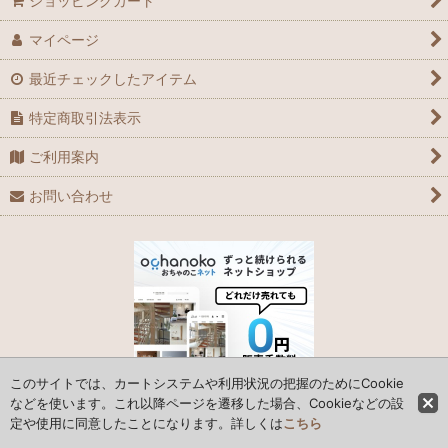
ショッピングカート
マイページ
GPZ900R
最近チェックしたアイテム
MEGURO K3
特定商取引法表示
Ninja H2
ご利用案内
Ninja ZX-10R
お問い合わせ
Ninja ZX-10R SE
Ninja ZX-10RR
Ninja ZX-14
Ninja ZX-12R
このサイトでは、カートシステムや利用状況の把握のためにCookie
Ninja ZX-14R
などを使います。これ以降ページを遷移した場合、Cookieなどの設
定や使用に同意したことになります。詳しくは
こちら
© 2006 Parts Box System Japan Co., Ltd.
Ninja ZX-9R